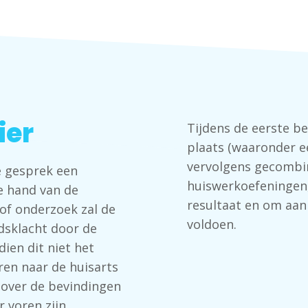
ier
Tijdens de eerste be
plaats (waaronder e
vervolgens gecombin
e gesprek een
huiswerkoefeningen,
de hand van de
resultaat en om aan
of onderzoek zal de
voldoen.
dsklacht door de
ien dit niet het
uren naar de huisarts
f over de bevindingen
 voren zijn