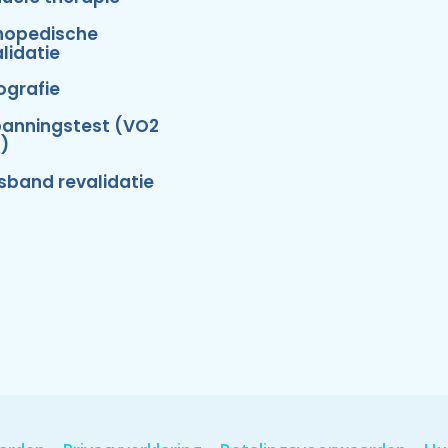
hopedische
lidatie
ografie
panningstest (VO2
)
isband revalidatie