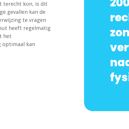
200
 terecht kon, is dit
ge gevallen kan de
rec
rwijzing te vragen
peut heeft regelmatig
zo
t het
ver
 optimaal kan
naa
fys