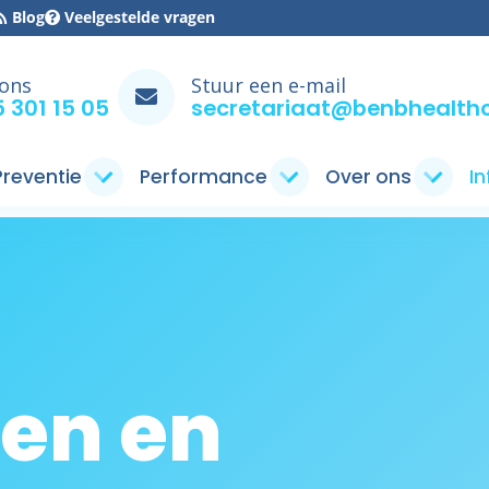
Blog
Veelgestelde vragen
 ons
Stuur een e-mail
 301 15 05
secretariaat@benbhealthc
 Preventie
Performance
Over ons
I
en en