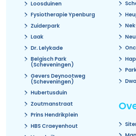
Sch
Loosduinen
Heu
Fysiotherapie Ypenburg
Nek
Zuiderpark
Neu
Laak
Onc
Dr. Lelykade
Hap
Belgisch Park
(Scheveningen)
Par
Gevers Deynootweg
Dwa
(Scheveningen)
Hubertusduin
Ove
Zoutmanstraat
Prins Hendrikplein
Sit
HBS Craeyenhout
Man