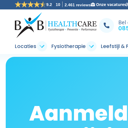
/
Onze vacatures
9.2
10
2.461 reviews
Bel
085
Locaties
Fysiotherapie
Leefstijl &
Aanmeld