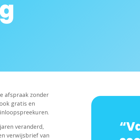
ng
ie afspraak zonder
 ook gratis en
 inloopspreekuren.
“Va
 jaren veranderd,
en verwijsbrief van