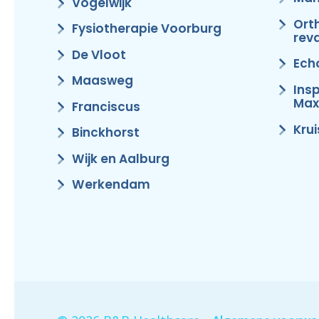
Vogelwijk
Ort
Fysiotherapie Voorburg
reva
De Vloot
Ech
Maasweg
Ins
Max
Franciscus
Kru
Binckhorst
Wijk en Aalburg
Werkendam