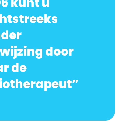
6 kunt u
htstreeks
nder
wijzing door
r de
iotherapeut”