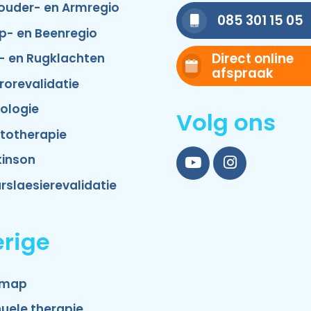
ouder- en Armregio
085 301 15 05
p- en Beenregio
Direct online
- en Rugklachten
afspraak
rorevalidatie
ologie
Volg ons
totherapie
kinson
YouTube
Instagram
rslaesierevalidatie
rige
emap
uele therapie