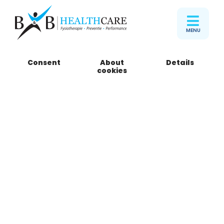
MENU
Consent
About
Details
B&B Healthcare
cookies
Ypenburg
Sporthal Boswijk
Laan van Kans 11
2496 VB Den Haag
Telefoon
085 301 15 05
Routebeschrijving
Download PDF