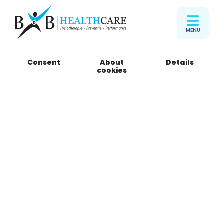
MENU
Consent
About
Details
B&B Healthcare
cookies
Fysiotherapie
Binckhorst
Maanplein 110 A1
2516 CK Den Haag
Telefoon
085 301 15 05
Routebeschrijving
Download PDF