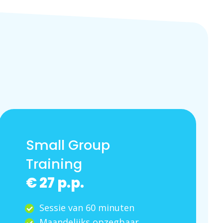
Small Group
Training
€ 27 p.p.
Sessie van 60 minuten
Maandelijks opzegbaar