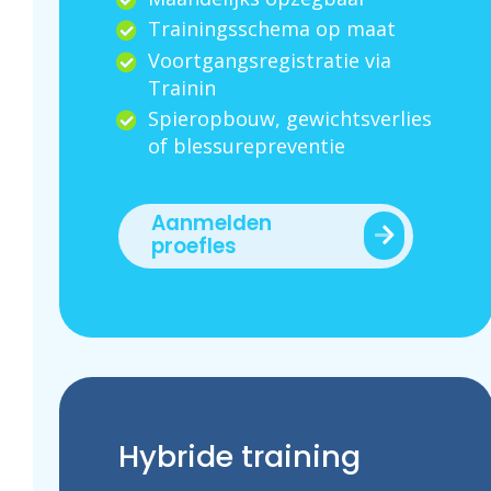
Trainingsschema op maat
Voortgangsregistratie via
Trainin
Spieropbouw, gewichtsverlies
of blessurepreventie
Aanmelden
proefles
Hybride training