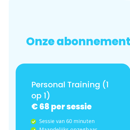
Onze abonnemen
Personal Training (1
op 1)
€ 68 per sessie
Sessie van 60 minuten
Maandelijks opzegbaar