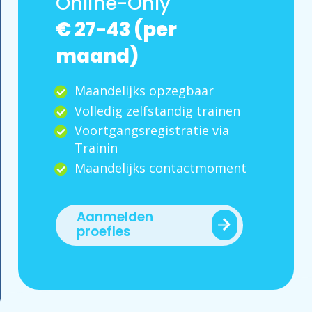
Online-Only
€ 27-43 (per
maand)
Maandelijks opzegbaar
Volledig zelfstandig trainen
Voortgangsregistratie via
Trainin
Maandelijks contactmoment
Aanmelden
proefles