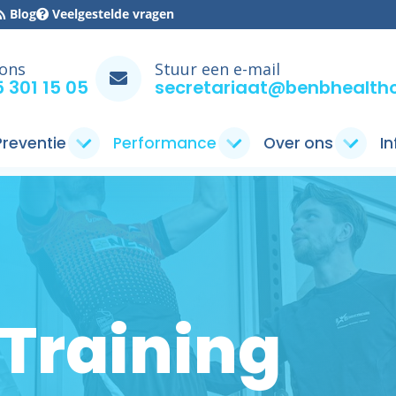
Blog
Veelgestelde vragen
 ons
Stuur een e-mail
 301 15 05
secretariaat@benbhealthc
 Preventie
Performance
Over ons
I
 Training