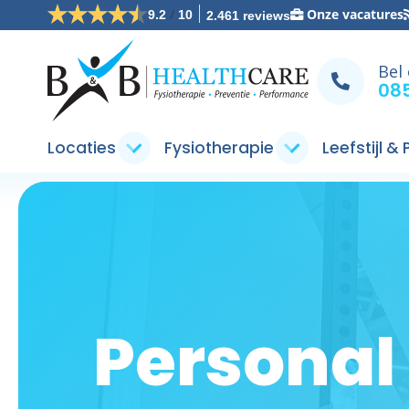
/
Onze vacatures
9.2
10
2.461 reviews
Bel
085
Locaties
Fysiotherapie
Leefstijl &
Personal