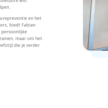
 blessure wilt
lpen.
surepreventie en het
ers, biedt Fabian
 persoonlijke
trainen, maar om het
stijl die je verder