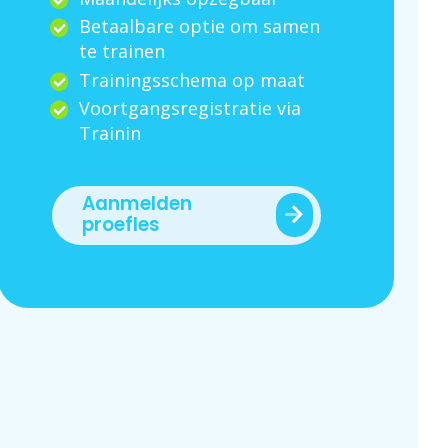
Betaalbare optie om samen
te trainen
Trainingsschema op maat
Voortgangsregistratie via
Trainin
Aanmelden
proefles