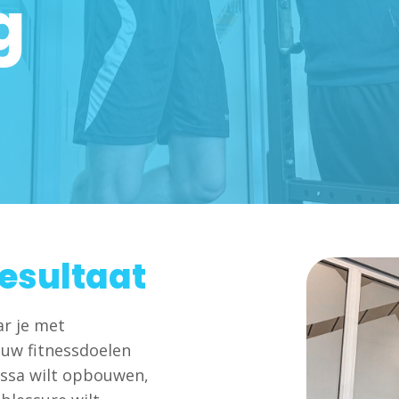
g
esultaat
r je met
uw fitnessdoelen
massa wilt opbouwen,