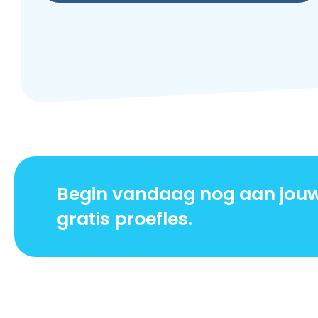
Begin vandaag nog aan jouw f
gratis proefles.