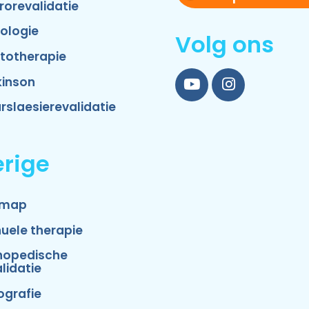
rorevalidatie
ologie
Volg ons
totherapie
kinson
YouTube
Instagram
rslaesierevalidatie
rige
emap
uele therapie
hopedische
lidatie
ografie