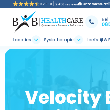
/
Onze vacatures
9.2
10
2.456 reviews
Bel
085
Locaties
Fysiotherapie
Leefstijl &
Velocity