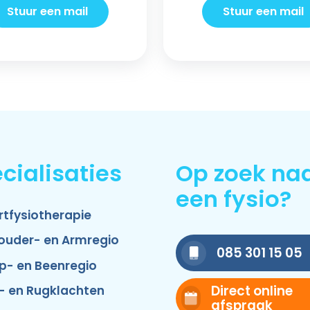
Stuur een mail
Stuur een mail
cialisaties
Op zoek na
een fysio?
rtfysiotherapie
ouder- en Armregio
085 301 15 05
p- en Beenregio
Direct online
- en Rugklachten
afspraak