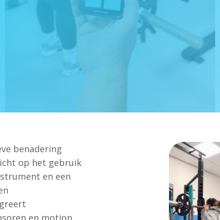
ieve benadering
richt op het gebruik
nstrument en een
en
egreert
nsoren en motion