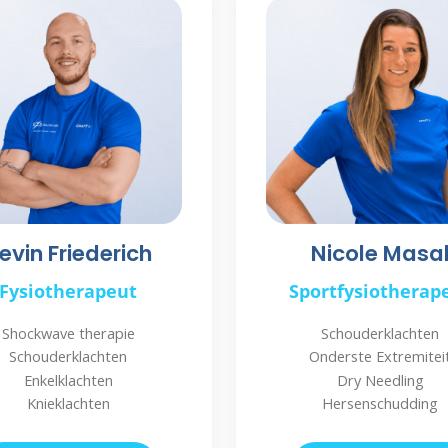
evin Friederich
Nicole Masa
Fysiotherapeut
Sportfysiotherap
Shockwave therapie
Schouderklachten
Schouderklachten
Onderste Extremitei
Enkelklachten
Dry Needling
Knieklachten
Hersenschudding