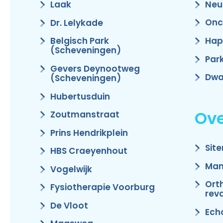
Neu
Laak
Onc
Dr. Lelykade
Hap
Belgisch Park
(Scheveningen)
Par
Gevers Deynootweg
Dwa
(Scheveningen)
Hubertusduin
Ove
Zoutmanstraat
Prins Hendrikplein
Sit
HBS Craeyenhout
Man
Vogelwijk
Ort
Fysiotherapie Voorburg
reva
De Vloot
Ech