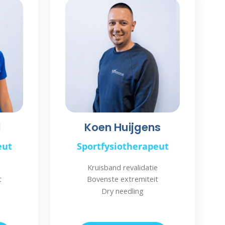
l
Koen Huijgens
eut
Sportfysiotherapeut
Kruisband revalidatie
t
Bovenste extremiteit
Dry needling