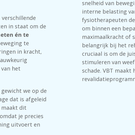
snelheid van bewegi
interne belasting v
 verschillende
fysiotherapeuten de
ten in staat om de
om binnen een bepa
meten én te
maximaalkracht
of
beweging te
belangrijk bij het re
ringen
in
kracht
,
cruciaal is om de ju
auwkeurig
stimuleren van weef
 van het
schade. VBT maakt h
revalidatieprogramm
 gewicht we op de
ge dat is afgeleid
 maakt dit
 omdat je precies
ing uitvoert en