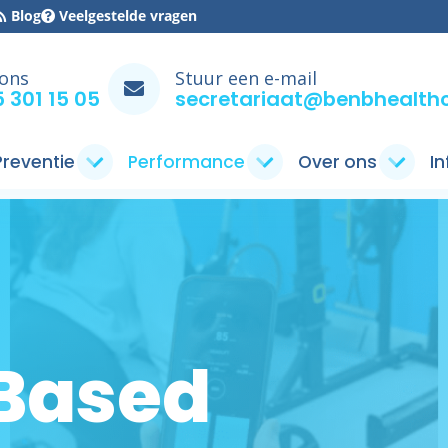
Blog
Veelgestelde vragen
 ons
Stuur een e-mail
 301 15 05
secretariaat@benbhealthc
 Preventie
Performance
Over ons
I
 Based