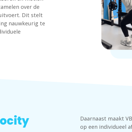
zamelen over de
tvoert. Dit stelt
ing nauwkeurig te
ividuele
ocity
Daarnaast maakt VB
op een individueel 