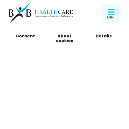
MENU
Consent
About
Details
cookies
Danique Plasmeijer
Fysiotherapeut
Stuur email
Onze vestigingen
Loosduinen