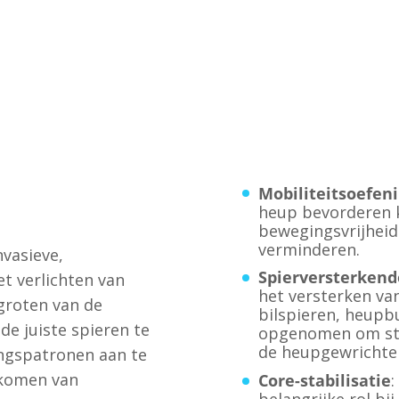
Mobiliteitsoefen
heup bevorderen
bewegingsvrijheid
verminderen.
nvasieve,
Spierversterkend
et verlichten van
het versterken va
rgroten van de
bilspieren, heup
de juiste spieren te
opgenomen om stab
de heupgewrichte
ngspatronen aan te
rkomen van
Core-stabilisatie
: