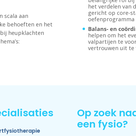
belangrijke rol b
het verdelen van 
gericht op core-st
n scala aan
oefenprogramma 
eke behoeften en het
Balans- en coörd
 bij heupklachten
helpen om het eve
thema’s:
valpartijen te vo
vertrouwen uit te
cialisaties
Op zoek na
een fysio?
rtfysiotherapie