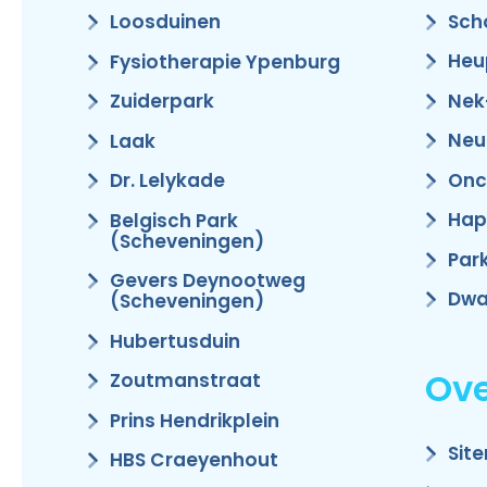
Sch
Loosduinen
Heu
Fysiotherapie Ypenburg
Nek
Zuiderpark
Neu
Laak
Onc
Dr. Lelykade
Hap
Belgisch Park
(Scheveningen)
Par
Gevers Deynootweg
Dwa
(Scheveningen)
Hubertusduin
Ove
Zoutmanstraat
Prins Hendrikplein
Sit
HBS Craeyenhout