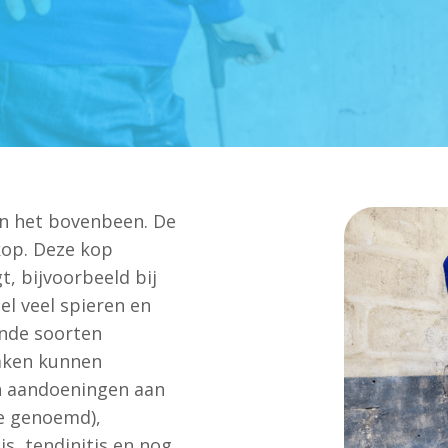
en het bovenbeen. De
op. Deze kop
 bijvoorbeeld bij
el veel spieren en
ende soorten
zaken kunnen
n aandoeningen aan
se genoemd),
s, tendinitis en nog