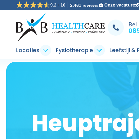
/
Onze vacatures
9.2
10
2.461 reviews
Bel
085
Locaties
Fysiotherapie
Leefstijl &
Heuptraj