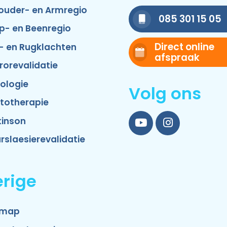
ouder- en Armregio
085 301 15 05
p- en Beenregio
Direct online
- en Rugklachten
afspraak
rorevalidatie
ologie
Volg ons
totherapie
kinson
YouTube
Instagram
rslaesierevalidatie
rige
emap