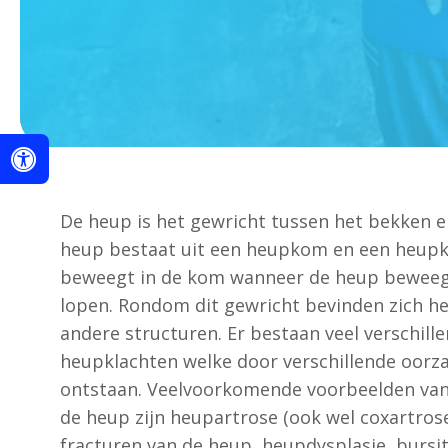
De heup
is het gewricht tussen het bekken 
heup bestaat uit een heupkom en een heupk
beweegt in de kom wanneer de heup beweegt,
lopen. Rondom dit gewricht bevinden zich he
andere structuren. Er bestaan veel verschill
heupklachten welke door verschillende oor
ontstaan. Veelvoorkomende voorbeelden va
de heup zijn heupartrose (ook wel coxartro
fracturen van de heup, heupdysplasie, bursiti