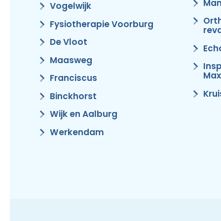
Man
Vogelwijk
Ort
Fysiotherapie Voorburg
reva
De Vloot
Ech
Maasweg
Ins
Max
Franciscus
Kru
Binckhorst
Wijk en Aalburg
Werkendam