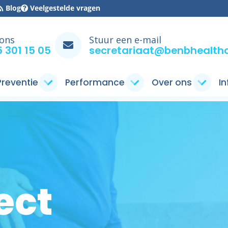
Blog
Veelgestelde vragen
 ons
Stuur een e-mail
 301 15 05
secretariaat@benbhealthc
 Preventie
Performance
Over ons
I
ect