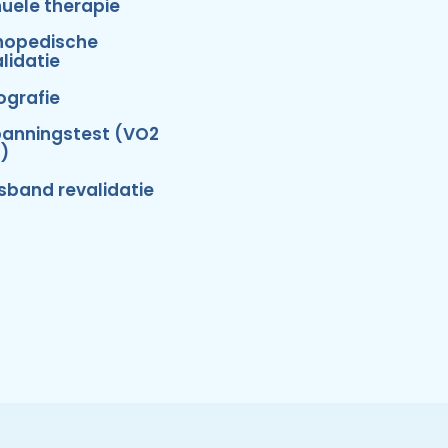
uele therapie
hopedische
lidatie
ografie
panningstest (VO2
)
isband revalidatie