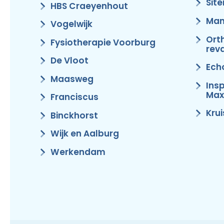
Sit
HBS Craeyenhout
Man
Vogelwijk
Ort
Fysiotherapie Voorburg
reva
De Vloot
Ech
Maasweg
Ins
Max
Franciscus
Kru
Binckhorst
Wijk en Aalburg
Werkendam