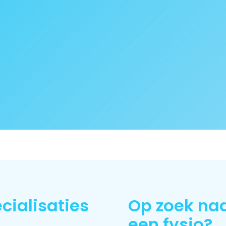
cialisaties
Op zoek na
een fysio?