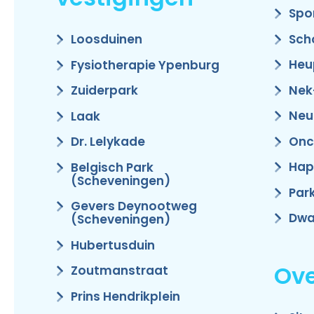
Spo
Sch
Loosduinen
Heu
Fysiotherapie Ypenburg
Nek
Zuiderpark
Neu
Laak
Onc
Dr. Lelykade
Hap
Belgisch Park
(Scheveningen)
Par
Gevers Deynootweg
Dwa
(Scheveningen)
Hubertusduin
Ove
Zoutmanstraat
Prins Hendrikplein