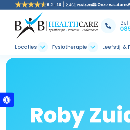
/
Onze vacatures
9.2
10
2.461 reviews
Bel
085
Locaties
Fysiotherapie
Leefstijl &
Roby Zui