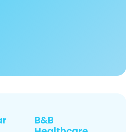
ar
B&B
Healthcare