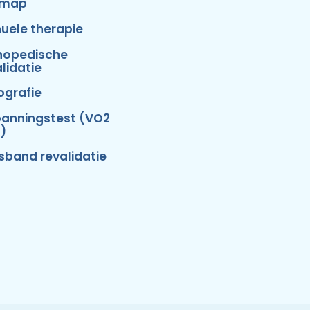
emap
uele therapie
hopedische
lidatie
ografie
panningstest (VO2
)
isband revalidatie