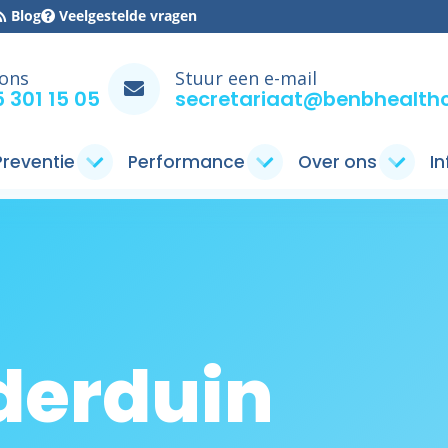
Blog
Veelgestelde vragen
 ons
Stuur een e-mail
 301 15 05
secretariaat@benbhealthc
 Preventie
Performance
Over ons
I
derduin