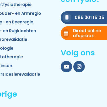
rtfysiotherapie
ouder- en Armregio
085 301 15 05
p- en Beenregio
Direct online
- en Rugklachten
afspraak
rorevalidatie
ologie
Volg ons
totherapie
kinson
YouTube
Instagram
rslaesierevalidatie
rige