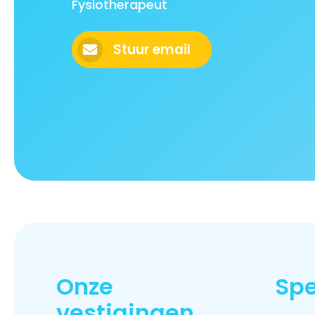
Fysiotherapeut
Stuur email
Onze
Spe
vestigingen