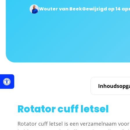
Wouter van Beek
Gewijzigd op 14 apr
Inhoudsopg
Rotator cuff letsel
Rotator cuff letsel is een verzamelnaam voor