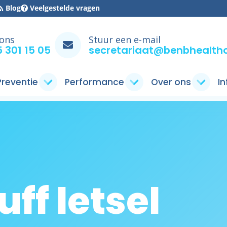
Blog
Veelgestelde vragen
 ons
Stuur een e-mail
 301 15 05
secretariaat@benbhealthc
 Preventie
Performance
Over ons
I
uff letsel