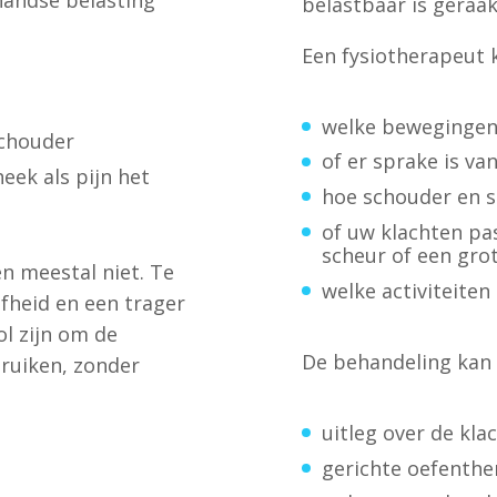
handse belasting
belastbaar is geraak
Een fysiotherapeut k
welke bewegingen
schouder
of er sprake is v
eek als pijn het
hoe schouder en 
of uw klachten pas
scheur of een gro
en meestal niet. Te
welke activiteiten
jfheid en een trager
vol zijn om de
De behandeling kan 
ruiken, zonder
uitleg over de kla
gerichte oefenthe