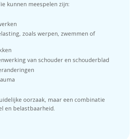
die kunnen meespelen zijn:
werken
elasting, zoals werpen, zwemmen of
ekken
nwerking van schouder en schouderblad
veranderingen
trauma
duidelijke oorzaak, maar een combinatie
el en belastbaarheid.