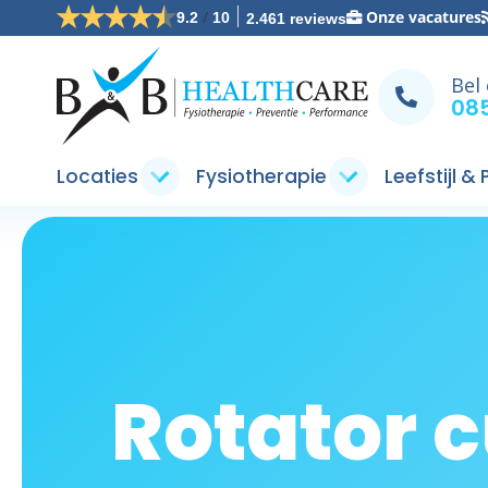
/
Onze vacatures
9.2
10
2.461 reviews
Bel
085
Locaties
Fysiotherapie
Leefstijl &
Rotator c