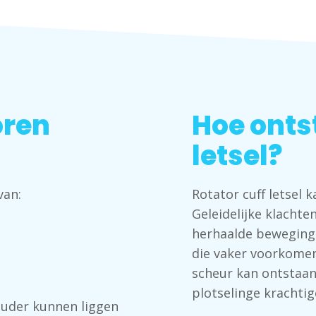
oren
Hoe ontst
letsel?
van:
Rotator cuff letsel k
Geleidelijke klachte
herhaalde beweging
die vaker voorkome
scheur kan ontstaan
plotselinge krachti
houder kunnen liggen