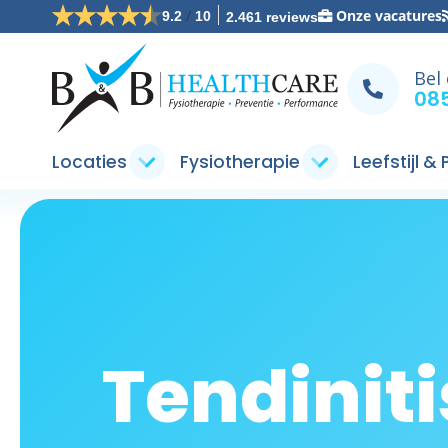
/
Onze vacatures
9.2
10
2.461 reviews
Bel
085
Locaties
Fysiotherapie
Leefstijl &
Tendiniti