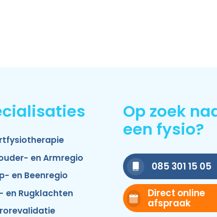
cialisaties
Op zoek na
een fysio?
rtfysiotherapie
ouder- en Armregio
085 301 15 05
p- en Beenregio
Direct online
- en Rugklachten
afspraak
rorevalidatie