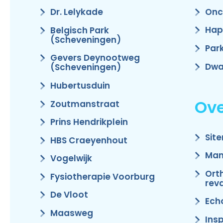
Onc
Dr. Lelykade
Hap
Belgisch Park
(Scheveningen)
Par
Gevers Deynootweg
Dwa
(Scheveningen)
Hubertusduin
Ove
Zoutmanstraat
Prins Hendrikplein
Sit
HBS Craeyenhout
Man
Vogelwijk
Ort
Fysiotherapie Voorburg
reva
De Vloot
Ech
Maasweg
Ins