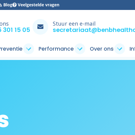
Blog
Veelgestelde vragen
 ons
Stuur een e-mail
 301 15 05
secretariaat@benbhealthc
 Preventie
Performance
Over ons
I
s