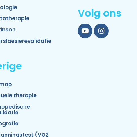
ologie
Volg ons
totherapie
kinson
YouTube
Instagram
rslaesierevalidatie
rige
emap
uele therapie
hopedische
lidatie
ografie
panningstest (VO2