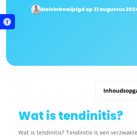
Melvin
Gewijzigd op 21 augustus 202
Inhoudsopg
Wat is tendinitis?
Wat is tendinitis? Tendinitis is een verzwakte