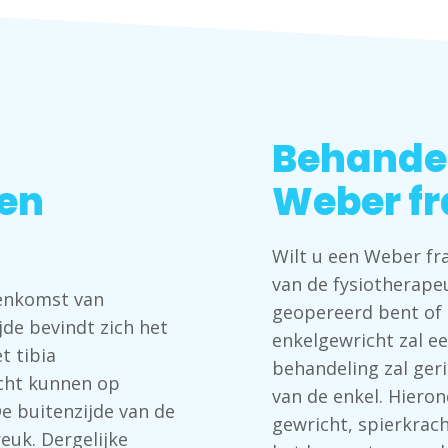
Behandel
een
Weber fr
Wilt u een Weber fr
van de fysiotherapeu
menkomst van
geopereerd bent of i
de bevindt zich het
enkelgewricht zal e
t tibia
behandeling zal geri
icht kunnen op
van de enkel. Hiero
De buitenzijde van de
gewricht, spierkrach
euk. Dergelijke