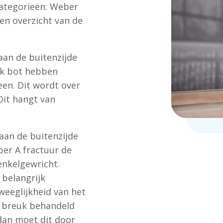
 categorieën: Weber
en overzicht van de
aan de buitenzijde
uk bot hebben
en. Dit wordt over
Dit hangt van
aan de buitenzijde
ber A fractuur de
enkelgewricht.
 belangrijk
weeglijkheid van het
e breuk behandeld
 dan moet dit door