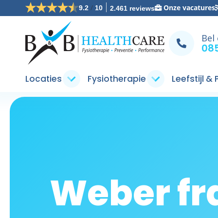
/
Onze vacatures
9.2
10
2.461 reviews
Bel
085
Locaties
Fysiotherapie
Leefstijl &
Weber fr