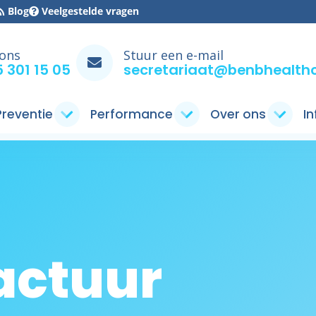
Blog
Veelgestelde vragen
 ons
Stuur een e-mail
 301 15 05
secretariaat@benbhealthc
 Preventie
Performance
Over ons
I
actuur