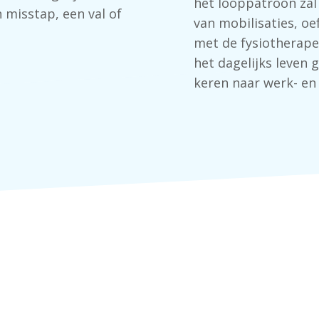
het looppatroon zal 
 misstap, een val of
van mobilisaties, o
met de fysiotherape
het dagelijks leven 
keren naar werk- en 