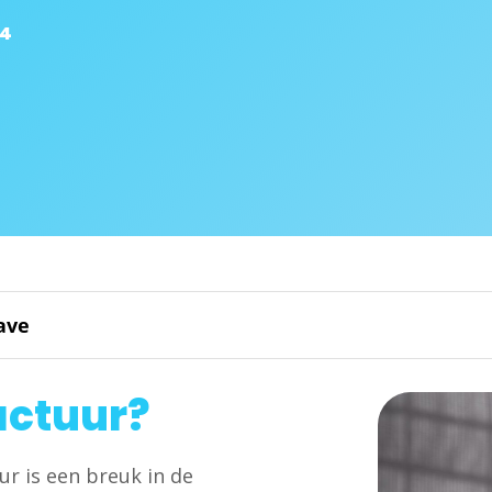
24
ave
actuur?
r is een breuk in de