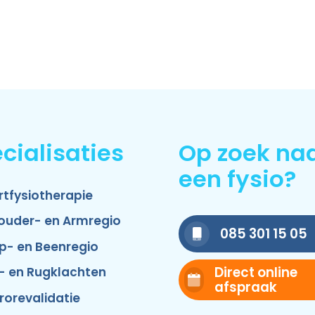
cialisaties
Op zoek na
een fysio?
rtfysiotherapie
ouder- en Armregio
085 301 15 05
p- en Beenregio
Direct online
- en Rugklachten
afspraak
rorevalidatie