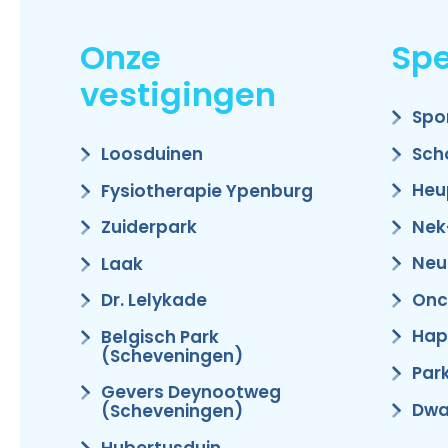
Onze
Spe
vestigingen
Spo
Sch
Loosduinen
Heu
Fysiotherapie Ypenburg
Nek
Zuiderpark
Neu
Laak
Onc
Dr. Lelykade
Hap
Belgisch Park
(Scheveningen)
Par
Gevers Deynootweg
Dwa
(Scheveningen)