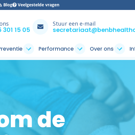
Blog
Veelgestelde vragen
 ons
Stuur een e-mail
 301 15 05
secretariaat@benbhealthc
 Preventie
Performance
Over ons
I
dom de