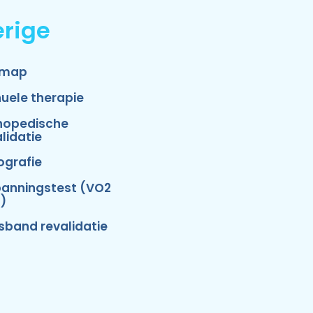
rige
emap
uele therapie
hopedische
lidatie
ografie
panningstest (VO2
)
isband revalidatie