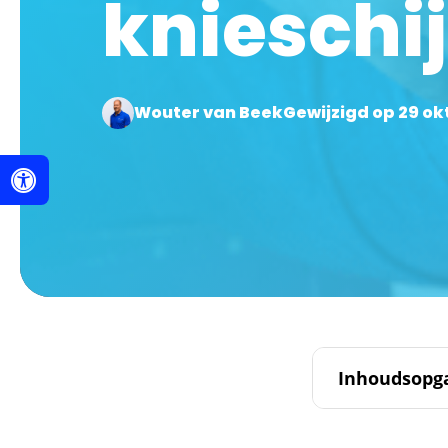
knieschij
Wouter van Beek
Gewijzigd op 29 o
Inhoudsopg