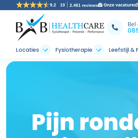
/
Onze vacatures
9.2
10
2.461 reviews
Bel
085
Locaties
Fysiotherapie
Leefstijl &
Pijn ron