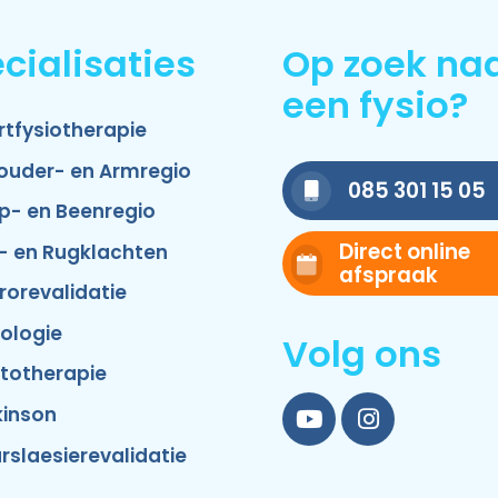
cialisaties
Op zoek na
een fysio?
rtfysiotherapie
ouder- en Armregio
085 301 15 05
p- en Beenregio
Direct online
- en Rugklachten
afspraak
rorevalidatie
ologie
Volg ons
totherapie
kinson
YouTube
Instagram
rslaesierevalidatie