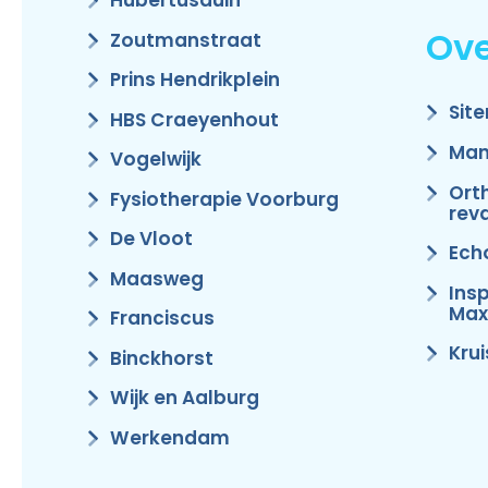
Hubertusduin
Ove
Zoutmanstraat
Prins Hendrikplein
Sit
HBS Craeyenhout
Man
Vogelwijk
Ort
Fysiotherapie Voorburg
reva
De Vloot
Ech
Maasweg
Ins
Max
Franciscus
Kru
Binckhorst
Wijk en Aalburg
Werkendam