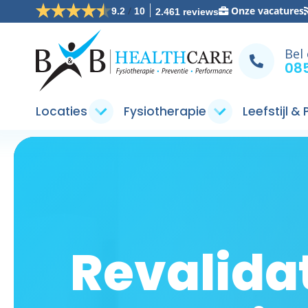
/
Onze vacatures
9.2
10
2.461 reviews
Bel
085
Locaties
Fysiotherapie
Leefstijl &
Revalida