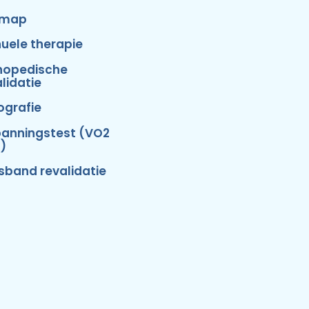
emap
uele therapie
hopedische
lidatie
ografie
panningstest (VO2
)
isband revalidatie