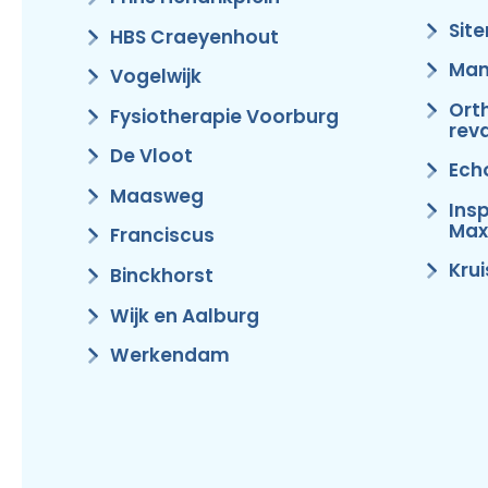
Sit
HBS Craeyenhout
Man
Vogelwijk
Ort
Fysiotherapie Voorburg
reva
De Vloot
Ech
Maasweg
Ins
Max
Franciscus
Kru
Binckhorst
Wijk en Aalburg
Werkendam