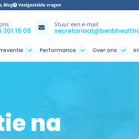
Blog
Veelgestelde vragen
 ons
Stuur een e-mail
 301 15 05
secretariaat@benbhealthc
 Preventie
Performance
Over ons
I
tie na