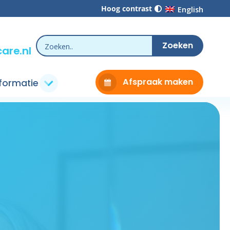
Hoog contrast
English
are.nl
Afspraak maken
nformatie