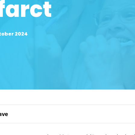
farct
ktober 2024
ave