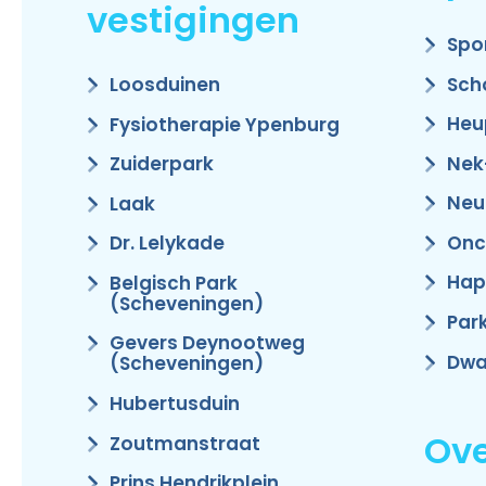
vestigingen
Spo
Sch
Loosduinen
Heu
Fysiotherapie Ypenburg
Nek
Zuiderpark
Neu
Laak
Onc
Dr. Lelykade
Hap
Belgisch Park
(Scheveningen)
Par
Gevers Deynootweg
Dwa
(Scheveningen)
Hubertusduin
Ove
Zoutmanstraat
Prins Hendrikplein