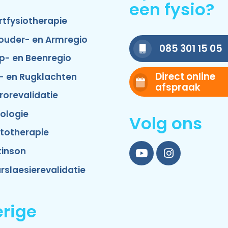
een fysio?
rtfysiotherapie
ouder- en Armregio
085 301 15 05
p- en Beenregio
Direct online
- en Rugklachten
afspraak
rorevalidatie
ologie
Volg ons
totherapie
kinson
YouTube
Instagram
rslaesierevalidatie
rige