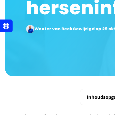
hersenin
Wouter van Beek
Gewijzigd op 29 o
Inhoudsopg