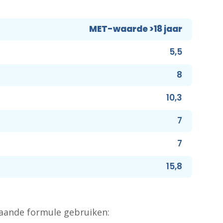
MET-waarde >18 jaar
5,5
8
10,3
7
7
15,8
taande formule gebruiken: