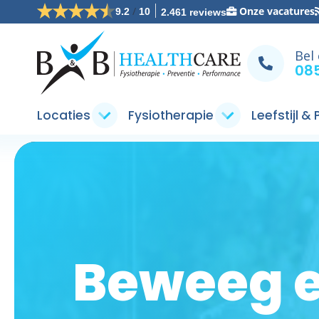
/
Onze vacatures
9.2
10
2.461 reviews
Bel
085
Locaties
Fysiotherapie
Leefstijl &
Beweeg e