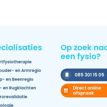
cialisaties
Op zoek na
een fysio?
rtfysiotherapie
ouder- en Armregio
085 301 15 05
p- en Beenregio
Direct online
- en Rugklachten
afspraak
rorevalidatie
ologie