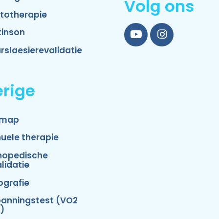
Volg ons
totherapie
kinson
YouTube
Instagram
rslaesierevalidatie
rige
emap
uele therapie
hopedische
lidatie
ografie
panningstest (VO2
)