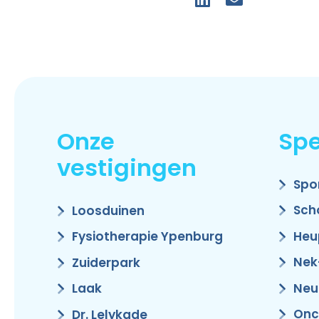
Onze
Spe
vestigingen
Spo
Sch
Loosduinen
Heu
Fysiotherapie Ypenburg
Nek
Zuiderpark
Neu
Laak
Onc
Dr. Lelykade