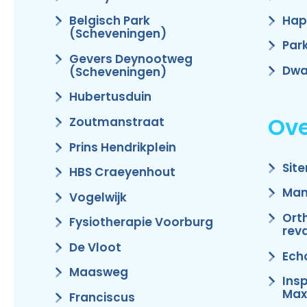
Hap
Belgisch Park
(Scheveningen)
Par
Gevers Deynootweg
Dwa
(Scheveningen)
Hubertusduin
Ove
Zoutmanstraat
Prins Hendrikplein
Sit
HBS Craeyenhout
Man
Vogelwijk
Ort
Fysiotherapie Voorburg
reva
De Vloot
Ech
Maasweg
Ins
Max
Franciscus