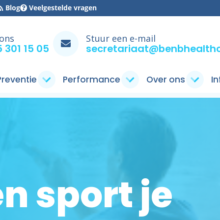
Blog
Veelgestelde vragen
 ons
Stuur een e-mail
 301 15 05
secretariaat@benbhealthc
 Preventie
Performance
Over ons
I
n sport je