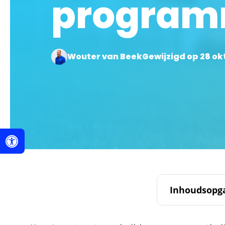
progra
Wouter van Beek
Gewijzigd op 28 o
Inhoudsopg