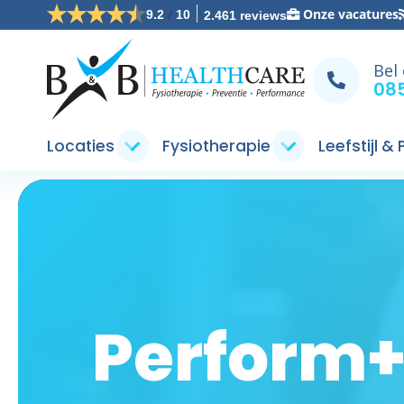
/
Onze vacatures
9.2
10
2.461 reviews
Bel
085
Locaties
Fysiotherapie
Leefstijl &
Perform