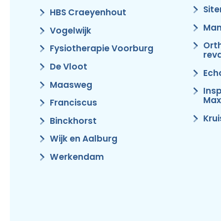
Sit
HBS Craeyenhout
Man
Vogelwijk
Ort
Fysiotherapie Voorburg
reva
De Vloot
Ech
Maasweg
Ins
Max
Franciscus
Kru
Binckhorst
Wijk en Aalburg
Werkendam