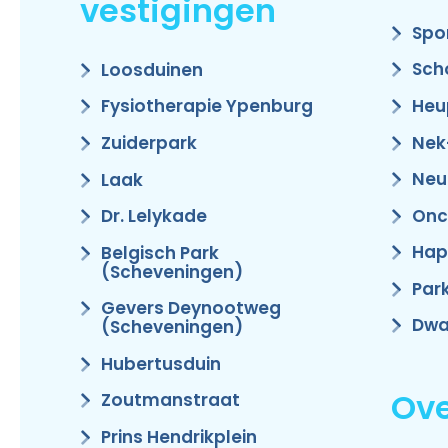
vestigingen
Spo
Sch
Loosduinen
Heu
Fysiotherapie Ypenburg
Nek
Zuiderpark
Neu
Laak
Onc
Dr. Lelykade
Hap
Belgisch Park
(Scheveningen)
Par
Gevers Deynootweg
Dwa
(Scheveningen)
Hubertusduin
Ove
Zoutmanstraat
Prins Hendrikplein