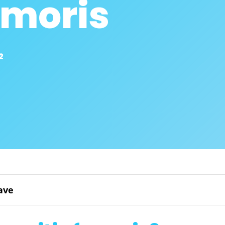
emoris
2
ave