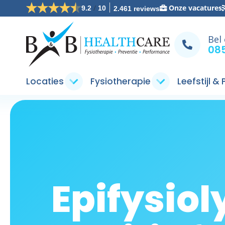
/
Onze vacatures
9.2
10
2.461 reviews
Bel
085
Locaties
Fysiotherapie
Leefstijl &
Epifysiol