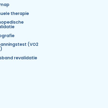
emap
uele therapie
hopedische
lidatie
ografie
panningstest (VO2
)
isband revalidatie