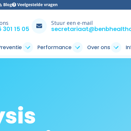
Blog
Veelgestelde vragen
 ons
Stuur een e-mail
 301 15 05
secretariaat@benbhealthc
 Preventie
Performance
Over ons
I
ysis