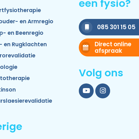
een fysio?
rtfysiotherapie
ouder- en Armregio
085 301 15 05
p- en Beenregio
Direct online
- en Rugklachten
afspraak
rorevalidatie
ologie
Volg ons
totherapie
kinson
YouTube
Instagram
rslaesierevalidatie
rige