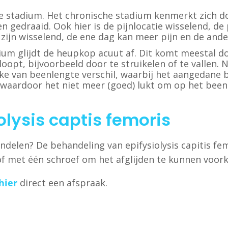
he stadium. Het chronische stadium kenmerkt zich d
 gedraaid. Ook hier is de pijnlocatie wisselend, de 
e zijn wisselend, de ene dag kan meer pijn en de and
adium glijdt de heupkop acuut af. Dit komt meestal d
opt, bijvoorbeeld door te struikelen of te vallen. N
ke van beenlengte verschil, waarbij het aangedane b
 waardoor het niet meer (goed) lukt om op het been 
lysis captis femoris
handelen? De behandeling van epifysiolysis capitis f
f met één schroef om het afglijden te kunnen voor
hier
direct een afspraak.