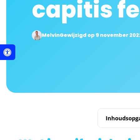
capitis f
Melvin
Gewijzigd op 9 november 202
Inhoudsopg