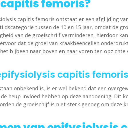
 capitis femoris?
ysiolysis capitis femoris ontstaat er een afglijding 
jdscategorie tussen de 10 en 15 jaar, omdat de groei
heid van de groeischrijf verminderen, hierdoor kan
voor dat de groei van kraakbeencellen onderdrukt
dt het bijbeen naar boven en naar voren ten opzichte
pifysiolysis capitis femori
staan onbekend is, is er wel bekend dat een overgew
an de heup invloed hebben op deze aandoening. Dit 
woorden de groeischijf is niet sterk genoeg om deze
en van epifysiolysis c