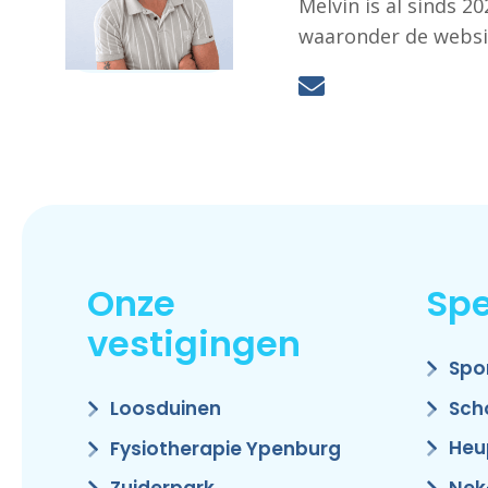
Melvin is al sinds 
waaronder de websi
Onze
Spe
vestigingen
Spo
Sch
Loosduinen
Heu
Fysiotherapie Ypenburg
Nek