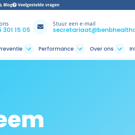
Blog
Veelgestelde vragen
 ons
Stuur een e-mail
 301 15 05
secretariaat@benbhealthc
 Preventie
Performance
Over ons
I
eem