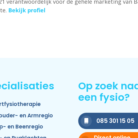
2021 verantwoordelijk voor de gehele marketing van 
te.
Bekijk profiel
cialisaties
Op zoek na
een fysio?
rtfysiotherapie
ouder- en Armregio
085 301 15 05
p- en Beenregio
Direct online
- en Rugklachten