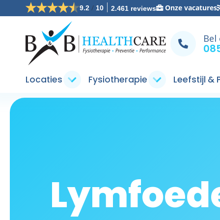
/
Onze vacatures
9.2
10
2.461 reviews
Bel
085
Locaties
Fysiotherapie
Leefstijl &
Lymfoed