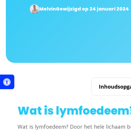
Melvin
Gewijzigd op 24 januari 2024
Inhoudsopg
Wat is lymfoedeem
Wat is lymfoedeem? Door het hele lichaam be