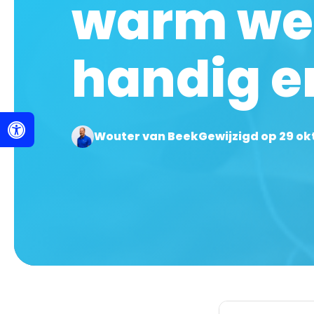
warm wee
handig e
Wouter van Beek
Gewijzigd op 29 o