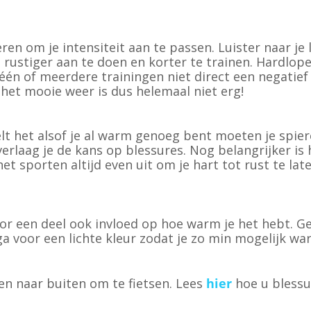
ren om je intensiteit aan te passen. Luister naar je 
 rustiger aan te doen en korter te trainen. Hardlope
én of meerdere trainingen niet direct een negatief ef
 het mooie weer is dus helemaal niet erg!
elt het alsof je al warm genoeg bent moeten je spie
e verlaag je de kans op blessures. Nog belangrijker
t sporten altijd even uit om je hart tot rust te l
oor een deel ook invloed op hoe warm je het hebt. G
ga voor een lichte kleur zodat je zo min mogelijk wa
n naar buiten om te fietsen. Lees
hier
hoe u blessu