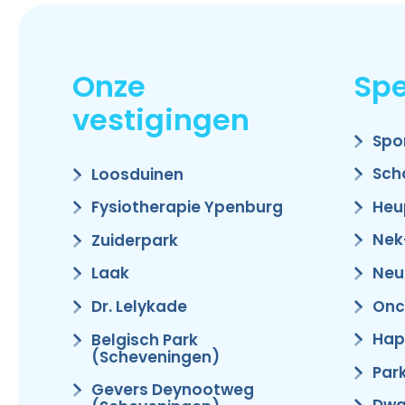
Onze
Spe
vestigingen
Spo
Sch
Loosduinen
Heu
Fysiotherapie Ypenburg
Nek
Zuiderpark
Neu
Laak
Onc
Dr. Lelykade
Hap
Belgisch Park
(Scheveningen)
Par
Gevers Deynootweg