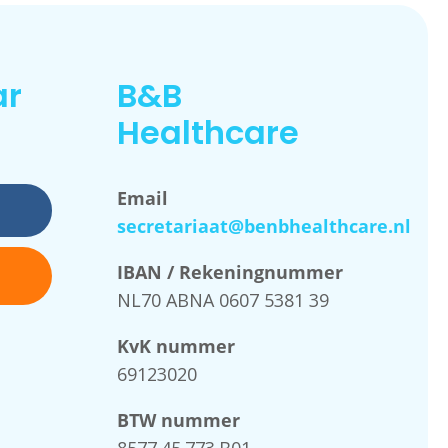
ar
B&B
Healthcare
Email
secretariaat@benbhealthcare.nl
IBAN / Rekeningnummer
NL70 ABNA 0607 5381 39
KvK nummer
69123020
BTW nummer
8577.45.773.B01