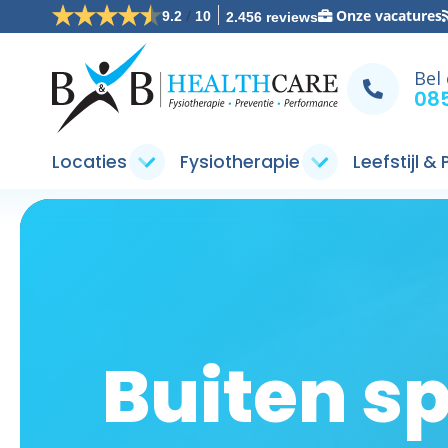
/
Onze vacatures
9.2
10
2.456 reviews
Bel
085
Locaties
Fysiotherapie
Leefstijl &
Buiten s