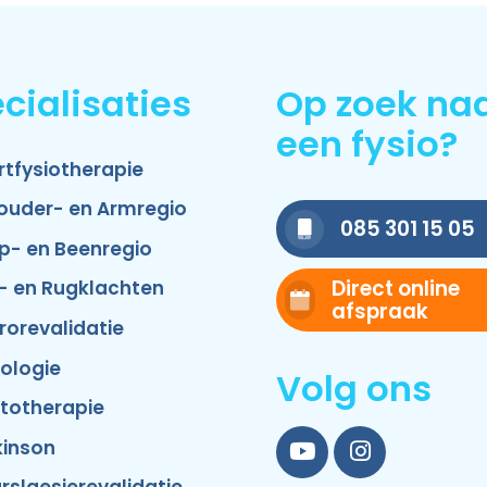
cialisaties
Op zoek na
een fysio?
rtfysiotherapie
ouder- en Armregio
085 301 15 05
p- en Beenregio
Direct online
- en Rugklachten
afspraak
rorevalidatie
ologie
Volg ons
totherapie
kinson
YouTube
Instagram