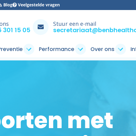
Blog
Veelgestelde vragen
 ons
Stuur een e-mail
 301 15 05
secretariaat@benbhealthc
 Preventie
Performance
Over ons
I
porten met