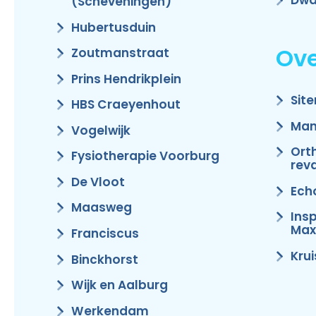
Dwa
(Scheveningen)
Hubertusduin
Ove
Zoutmanstraat
Prins Hendrikplein
Sit
HBS Craeyenhout
Man
Vogelwijk
Ort
Fysiotherapie Voorburg
reva
De Vloot
Ech
Maasweg
Ins
Max
Franciscus
Kru
Binckhorst
Wijk en Aalburg
Werkendam