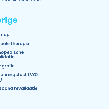
rslaesierevalidatie
rige
emap
uele therapie
hopedische
lidatie
ografie
panningstest (VO2
)
isband revalidatie