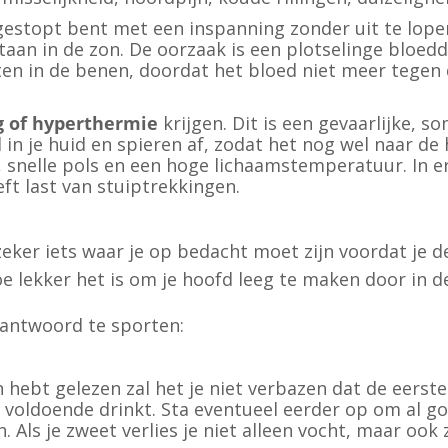
gestopt bent met een inspanning zonder uit te lope
staan in de zon. De oorzaak is een plotselinge bloed
ten in de benen, doordat het bloed niet meer tege
 of hyperthermie
krijgen. Dit is een gevaarlijke, 
 in je huid en spieren af, zodat het nog wel naar d
 snelle pols en een hoge lichaamstemperatuur. In e
ft last van stuiptrekkingen.
k zeker iets waar je op bedacht moet zijn voordat je
oe lekker het is om je hoofd leeg te maken door in 
antwoord te sporten:
ebt gelezen zal het je niet verbazen dat de eerste 
 voldoende drinkt. Sta eventueel eerder op om al g
 Als je zweet verlies je niet alleen vocht, maar oo