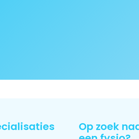
cialisaties
Op zoek na
een fysio?