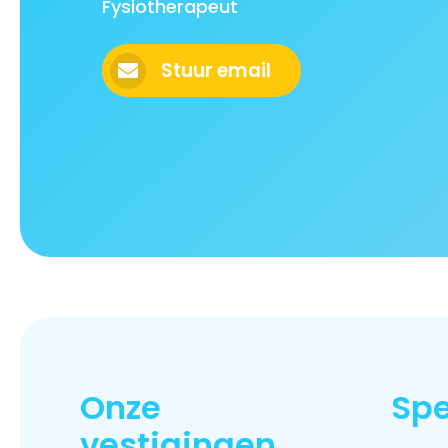
Fysiotherapeut
Stuur email
Onze
Spe
vestigingen