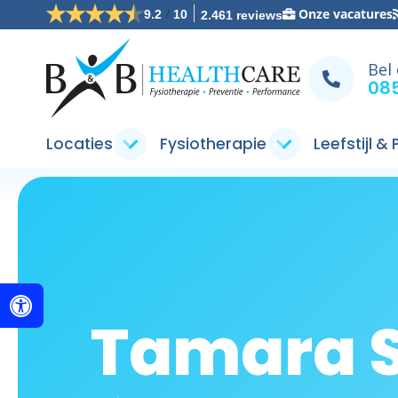
/
Onze vacatures
9.2
10
2.461 reviews
Bel
085
Locaties
Fysiotherapie
Leefstijl &
Tamara S