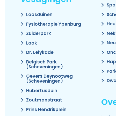
Spo
Sch
Loosduinen
Heu
Fysiotherapie Ypenburg
Nek
Zuiderpark
Neu
Laak
Onc
Dr. Lelykade
Hap
Belgisch Park
(Scheveningen)
Par
Gevers Deynootweg
Dwa
(Scheveningen)
Hubertusduin
Ove
Zoutmanstraat
Prins Hendrikplein