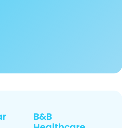
ar
B&B
Healthcare