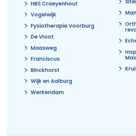
Sit
HBS Craeyenhout
Man
Vogelwijk
Ort
Fysiotherapie Voorburg
reva
De Vloot
Ech
Maasweg
Ins
Max
Franciscus
Kru
Binckhorst
Wijk en Aalburg
Werkendam