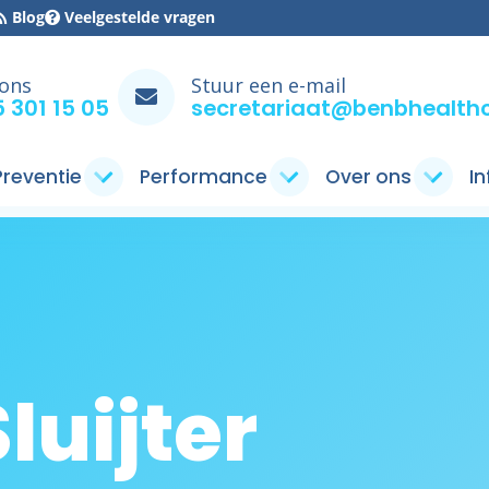
Blog
Veelgestelde vragen
 ons
Stuur een e-mail
 301 15 05
secretariaat@benbhealthc
 Preventie
Performance
Over ons
I
luijter