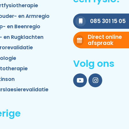
rtfysiotherapie
ouder- en Armregio
085 301 15 05
p- en Beenregio
Direct online
- en Rugklachten
afspraak
rorevalidatie
ologie
Volg ons
totherapie
kinson
YouTube
Instagram
rslaesierevalidatie
rige