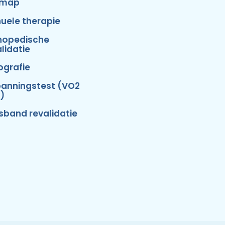
emap
uele therapie
hopedische
lidatie
ografie
panningstest (VO2
)
isband revalidatie