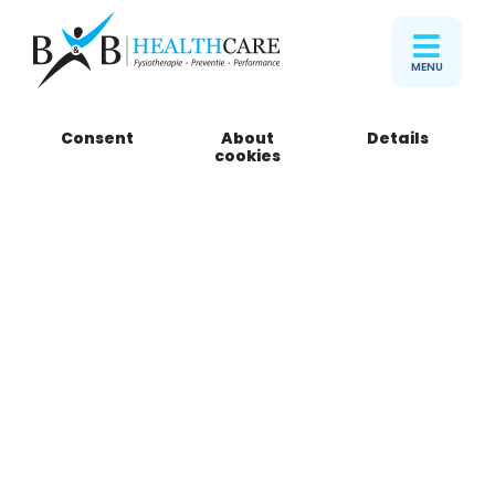
MENU
Consent
About
Details
B&B Healthcare
cookies
Gevers Deynootweg
Basic Fit Gevers Deynootweg
Gevers Deynootweg 93
2586 BK Den Haag
Telefoon
085 301 15 05
Direct online afspraak