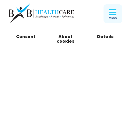
MENU
Consent
About
Details
Welkom bij B&B Healthcare
cookies
Voor fysiotherapie in
Den Haag e.o.
085 301 15 05
Direct online afspraak
Maak kennis met B&B Healthcare