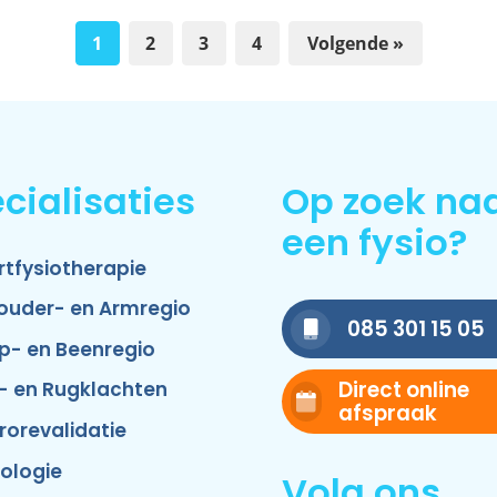
1
2
3
4
Volgende »
cialisaties
Op zoek na
een fysio?
rtfysiotherapie
ouder- en Armregio
085 301 15 05
p- en Beenregio
Direct online
- en Rugklachten
afspraak
rorevalidatie
ologie
Volg ons