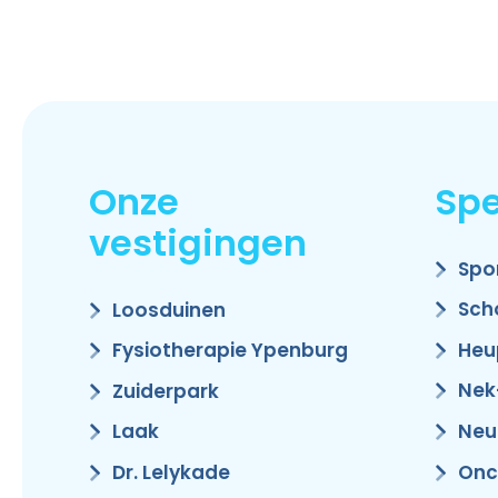
Onze
Spe
vestigingen
Spo
Sch
Loosduinen
Heu
Fysiotherapie Ypenburg
Nek
Zuiderpark
Neu
Laak
Onc
Dr. Lelykade