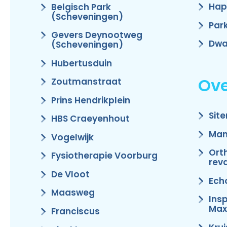
Hap
Belgisch Park
(Scheveningen)
Par
Gevers Deynootweg
Dwa
(Scheveningen)
Hubertusduin
Ove
Zoutmanstraat
Prins Hendrikplein
Sit
HBS Craeyenhout
Man
Vogelwijk
Ort
Fysiotherapie Voorburg
reva
De Vloot
Ech
Maasweg
Ins
Max
Franciscus