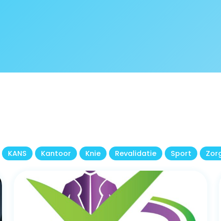
KANS
Kantoor
Knie
Revalidatie
Sport
Zor