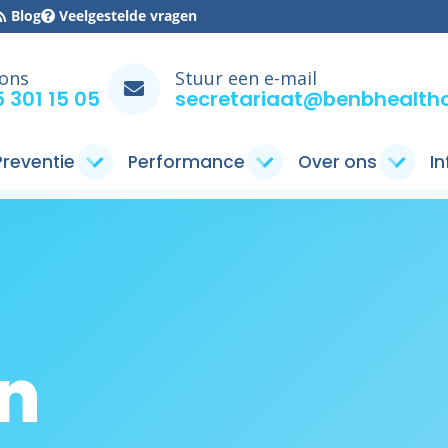
Blog
Veelgestelde vragen
 ons
Stuur een e-mail
 301 15 05
secretariaat@benbhealthc
 Preventie
Performance
Over ons
I
n