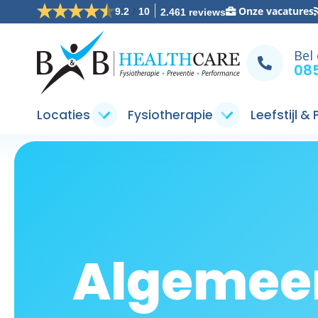
/
Onze vacatures
9.2
10
2.461 reviews
Bel
085
Locaties
Fysiotherapie
Leefstijl &
Algemee