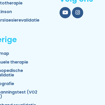
totherapie
kinson
YouTube
Instagram
rslaesierevalidatie
rige
emap
uele therapie
hopedische
lidatie
ografie
panningstest (VO2
)